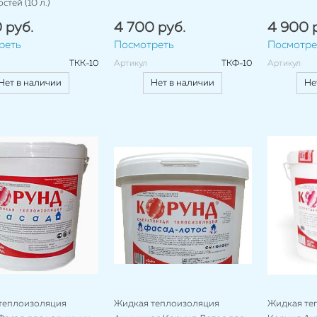
стей (10 л.)
 руб.
4 700 руб.
4 900 
реть
Посмотреть
Посмотре
ТКК-10
Артикул
ТКФ-10
Артикул
Нет в наличии
Нет в наличии
Не
теплоизоляция
Жидкая теплоизоляция
Жидкая те