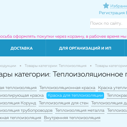
Избранн
Регистрация
росьба оформлять покупки через корзину, в рабочее время мы
ДОСТАВКА
ДЛЯ ОРГАНИЗАЦИЙ И ИП
родукции
Товары категории: Теплоизоляция
Товары категории
ары категории: Теплоизоляционное
ая теплоизоляция
Теплоизоляционная краска
Краска утепл
оизолирующая краска
Краска для теплоизоляции
Теплокра
оизоляция Корунд
Теплоизоляция для стен
Теплоизоляция д
оизоляция трубопроводов
Теплоизоляция металла
Теплоизо
жная теплоизоляция
Внутренняя теплоизоляция