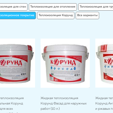
золяция для стен
Теплоизоляция для отопления
Теплоизоляция для тр
изоляционное покрытие
Теплоизоляция Корунд
Все варианты
теплоизоляция
Жидкая теплоизоляция
Жидкая те
альная Корунд
Корунд Фасад для наружных
Корунд Ан
для всех
работ (10 л.)
и ржавых п