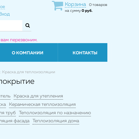
Корзина
0 товаров
ое
на сумму
0 руб.
Вход
 вам перезвоним.
О КОМПАНИИ
КОНТАКТЫ
: Краска для теплоизоляции
 покрытие
итель
Краска для утепления
ска
Керамическая теплоизоляция
ля труб
Теполоизоляция по назначению
ляция фасада
Теплоизоляция дома