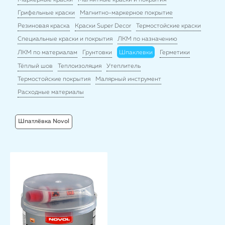
Маркерные краски
Магнитные краски и покрытия
Грифельные краски
Магнитно-маркерное покрытие
Резиновая краска
Краски Super Decor
Термостойские краски
Специальные краски и покрытия
ЛКМ по назначению
ЛКМ по материалам
Грунтовки
Шпаклевки
Герметики
Тёплый шов
Теплоизоляция
Утеплитель
Термостойские покрытия
Малярный инструмент
Расходные материалы
Шпатлёвка Novol