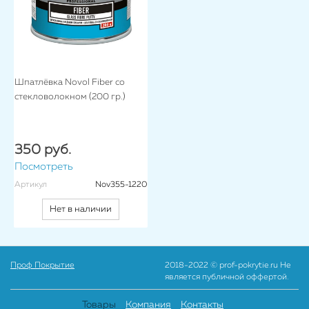
Шпатлёвка Novol Fiber со
стекловолокном (200 гр.)
350 руб.
Посмотреть
Артикул
Nov355-1220
Нет в наличии
Проф Покрытие
2018-2022 © prof-pokrytie.ru Не
является публичной оффертой.
Товары
Компания
Контакты