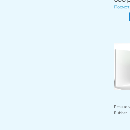
600 р
Посмот
Резинова
Rubber