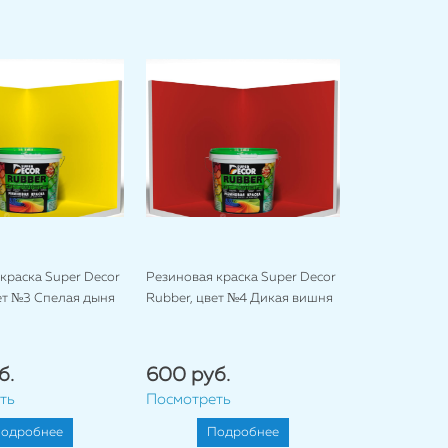
краска Super Decor
Резиновая краска Super Decor
ет №3 Спелая дыня
Rubber, цвет №4 Дикая вишня
б.
600 руб.
ть
Посмотреть
одробнее
Подробнее