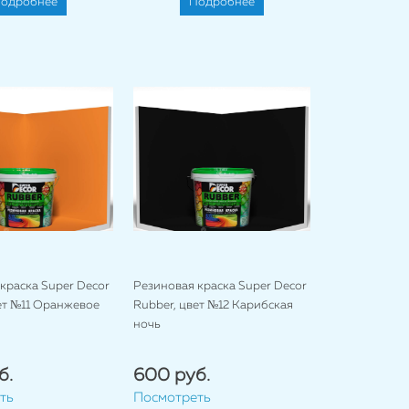
одробнее
Подробнее
краска Super Decor
Резиновая краска Super Decor
ет №11 Оранжевое
Rubber, цвет №12 Карибская
ночь
б.
600 руб.
ть
Посмотреть