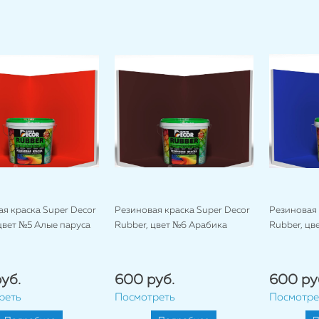
я краска Super Decor
Резиновая краска Super Decor
Резиновая 
цвет №5 Алые паруса
Rubber, цвет №6 Арабика
Rubber, цв
уб.
600 руб.
600 ру
реть
Посмотреть
Посмотре