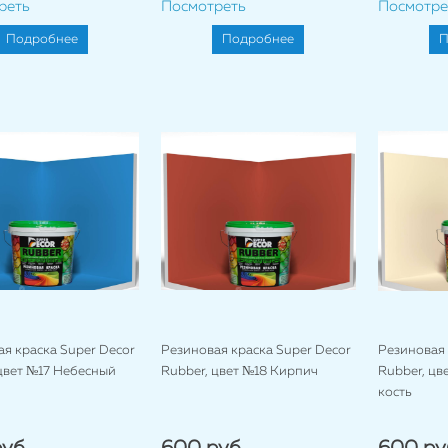
реть
Посмотреть
Посмотре
Подробнее
Подробнее
П
я краска Super Decor
Резиновая краска Super Decor
Резиновая 
цвет №17 Небесный
Rubber, цвет №18 Кирпич
Rubber, цв
кость