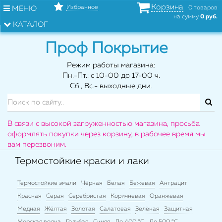
Корзина
Избранное
МЕНЮ
0 товаров
на сумму
0 руб.
КАТАЛОГ
Проф Покрытие
Режим работы магазина:
Пн.-Пт.: с 10-00 до 17-00 ч.
Сб., Вс.- выходные дни.
В связи с высокой загруженностью магазина, просьба
оформлять покупки через корзину, в рабочее время мы
вам перезвоним.
Термостойкие краски и лаки
Термостойкие эмали
Чёрная
Белая
Бежевая
Антрацит
Красная
Серая
Серебристая
Коричневая
Оранжевая
Медная
Жёлтая
Золотая
Салатовая
Зелёная
Защитная