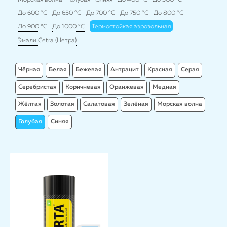
Морская волна
Голубая
Синяя
До 400 °C
До 500 °C
До 600 °C
До 650 °C
До 700 °C
До 750 °C
До 800 °C
До 900 °C
До 1000 °C
Термостойкая аэрозольная
Эмали Cetra (Цетра)
Чёрная
Белая
Бежевая
Антрацит
Красная
Серая
Серебристая
Коричневая
Оранжевая
Медная
Жёлтая
Золотая
Салатовая
Зелёная
Морская волна
Голубая
Синяя