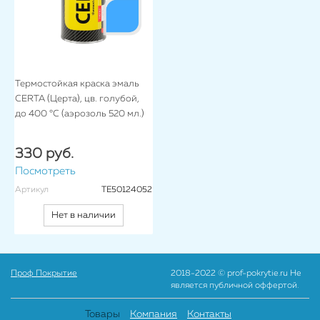
Термостойкая краска эмаль
CERTA (Церта), цв. голубой,
до 400 °C (аэрозоль 520 мл.)
330 руб.
Посмотреть
Артикул
TE50124052
Нет в наличии
Проф Покрытие
2018-2022 © prof-pokrytie.ru Не
является публичной оффертой.
Товары
Компания
Контакты