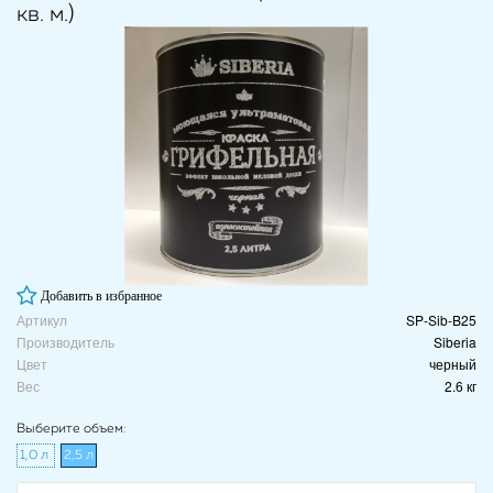
кв. м.)
Добавить в избранное
Артикул
SP-Sib-B25
Производитель
Siberia
Цвет
черный
Вес
2.6 кг
Выберите объем:
1,0 л
2,5 л