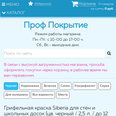
Корзина
Избранное
МЕНЮ
0 товаров
на сумму
0 руб.
КАТАЛОГ
Проф Покрытие
Режим работы магазина:
Пн.-Пт.: с 10-00 до 17-00 ч.
Сб., Вс.- выходные дни.
В связи с высокой загруженностью магазина, просьба
оформлять покупки через корзину, в рабочее время мы
вам перезвоним.
Черная
Коричневая
Зеленая
Синяя
Ультрафиалет
Серая
Для колеровки
Все варианты
Siberia
Грифельная краска Siberia для стен и
школьных досок (цв. черный / 2,5 л. / до 12